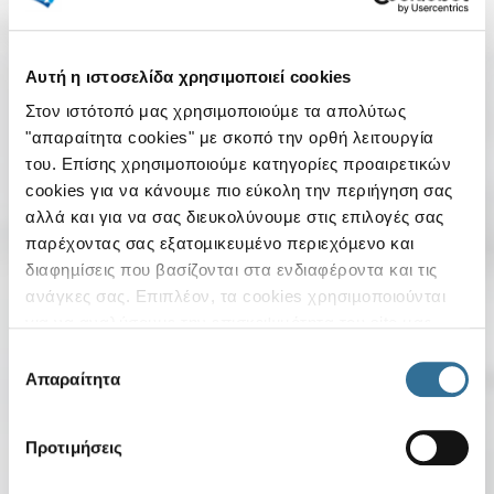
Αυτή η ιστοσελίδα χρησιμοποιεί cookies
Στον ιστότοπό μας χρησιµοποιούµε τα απολύτως
"απαραίτητα cookies" με σκοπό την ορθή λειτουργία
του. Επίσης χρησιμοποιούμε κατηγορίες προαιρετικών
cookies για να κάνουµε πιο εύκολη την περιήγηση σας
αλλά και για να σας διευκολύνουμε στις επιλογές σας
παρέχοντας σας εξατοµικευµένο περιεχόµενο και
διαφηµίσεις που βασίζονται στα ενδιαφέροντα και τις
ανάγκες σας. Επιπλέον, τα cookies χρησιµοποιούνται
Ξεκινήστε τώρα
για να αναλύσουµε την επισκεψιµότητα του site µας .
Στόχος µας είναι να βελτιώνουµε το site µας για να
Επιλογή
μία σχέση γεμάτη
παρέχουµε συνεχώς πληροφορίες και καλύτερες
Απαραίτητα
συγκατάθεσης
υπηρεσίες στους χρήστες µας. Κατά την είσοδό σας
ενέργεια!
στον ιστότοπό μας, έχετε τη δυνατότητα είτε να
Προτιμήσεις
αποδεχθείτε όλα τα cookies ("αποδοχή όλων"), είτε να
Εσείς και η
. Μία σχέση εμπιστοσύνης, γεμάτη
ελίν
συνεχίσετε την περιήγησή σας απορρίπτοντας όλα τα μη